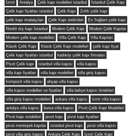
İzmir
Antalya
Çelik kapı modelleri istanbul
İstanbul Çelik Kapı
Çelik kapı fiyatları istanbul
Çelik Kapı
Zırhlı çelik kapı
çelik kapı imalatçıları
Çelik Kapı üreticileri
En Sağlam çelik kapı
Renkli dış kapı İstanbul
Modern Çelik Kapı
Modern Çelik Kapılar
Modern çelik kapı modelleri
Villa Çelik Kapı
Villa Kapıları
Klasik Çelik Kapı
Klasik Çelik Kapı modelleri
çelik kapı fiyat
Çelik kapı fiyatları istanbul
kadıköy çelik kapı firmaları
Pivot Çelik kapı
istanbul villa kapısı
villa kapısı
villa kapı fiyatları
villa kapı modelleri
villa giriş kapısı
kompozit villa kapısı
ahşap villa kapısı
villa kapısı modelleri ve fiyatları
villa bahçe kapısı örnekleri
villa giriş kapısı modelleri
ankara villa kapısı
izmir villa kapısı
antalya villa kapısı
bursa villa kapısı
Pivot Çelik Kapı Modelleri
Pivot kapı modelleri
pivot kapı
pivot kapı fiyatları
pivot menteşeli kapılar
istanbul pivot kapı
pivot villa kapısı
pivot villa giriş kapısı
Ankara Çelik Kapı
İzmir Çelik Kapı