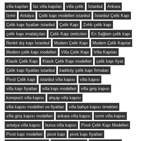
villa kapıları
lüx villa kapıları
villa çelik
İstanbul
Ankara
İzmir
Antalya
Çelik kapı modelleri istanbul
İstanbul Çelik Kapı
Çelik kapı fiyatları istanbul
Çelik Kapı
Zırhlı çelik kapı
çelik kapı imalatçıları
Çelik Kapı üreticileri
En Sağlam çelik kapı
Renkli dış kapı İstanbul
Modern Çelik Kapı
Modern Çelik Kapılar
Modern çelik kapı modelleri
Villa Çelik Kapı
Villa Kapıları
Klasik Çelik Kapı
Klasik Çelik Kapı modelleri
çelik kapı fiyat
Çelik kapı fiyatları istanbul
kadıköy çelik kapı firmaları
Pivot Çelik kapı
istanbul villa kapısı
villa kapısı
villa kapı fiyatları
villa kapı modelleri
villa giriş kapısı
kompozit villa kapısı
ahşap villa kapısı
villa kapısı modelleri ve fiyatları
villa bahçe kapısı örnekleri
villa giriş kapısı modelleri
ankara villa kapısı
izmir villa kapısı
antalya villa kapısı
bursa villa kapısı
Pivot Çelik Kapı Modelleri
Pivot kapı modelleri
pivot kapı
pivot kapı fiyatları