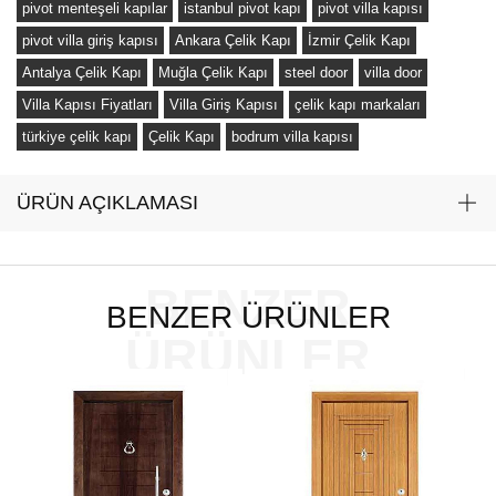
pivot menteşeli kapılar
istanbul pivot kapı
pivot villa kapısı
pivot villa giriş kapısı
Ankara Çelik Kapı
İzmir Çelik Kapı
Antalya Çelik Kapı
Muğla Çelik Kapı
steel door
villa door
Villa Kapısı Fiyatları
Villa Giriş Kapısı
çelik kapı markaları
türkiye çelik kapı
Çelik Kapı
bodrum villa kapısı
ÜRÜN AÇIKLAMASI
BENZER
BENZER ÜRÜNLER
ÜRÜNLER