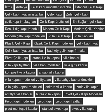
İzmir
Antalya
Çelik kapı modelleri istanbul
İstanbul Çelik Kapı
Çelik kapı fiyatları istanbul
Çelik Kapı
Zırhlı çelik kapı
çelik kapı imalatçıları
Çelik Kapı üreticileri
En Sağlam çelik kapı
Renkli dış kapı İstanbul
Modern Çelik Kapı
Modern Çelik Kapılar
Modern çelik kapı modelleri
Villa Çelik Kapı
Villa Kapıları
Klasik Çelik Kapı
Klasik Çelik Kapı modelleri
çelik kapı fiyat
Çelik kapı fiyatları istanbul
kadıköy çelik kapı firmaları
Pivot Çelik kapı
istanbul villa kapısı
villa kapısı
villa kapı fiyatları
villa kapı modelleri
villa giriş kapısı
kompozit villa kapısı
ahşap villa kapısı
villa kapısı modelleri ve fiyatları
villa bahçe kapısı örnekleri
villa giriş kapısı modelleri
ankara villa kapısı
izmir villa kapısı
antalya villa kapısı
bursa villa kapısı
Pivot Çelik Kapı Modelleri
Pivot kapı modelleri
pivot kapı
pivot kapı fiyatları
pivot menteşeli kapılar
istanbul pivot kapı
pivot villa kapısı