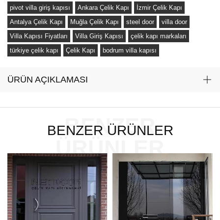
pivot villa giriş kapısı
Ankara Çelik Kapı
İzmir Çelik Kapı
Antalya Çelik Kapı
Muğla Çelik Kapı
steel door
villa door
Villa Kapısı Fiyatları
Villa Giriş Kapısı
çelik kapı markaları
türkiye çelik kapı
Çelik Kapı
bodrum villa kapısı
ÜRÜN AÇIKLAMASI
BENZER
BENZER ÜRÜNLER
ÜRÜNLER