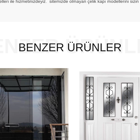
odelleri ile hizmetinizdeyiz. sitemizde olmayan çelik kapı modellerini sizi
ENZER ÜRÜNL
BENZER ÜRÜNLER