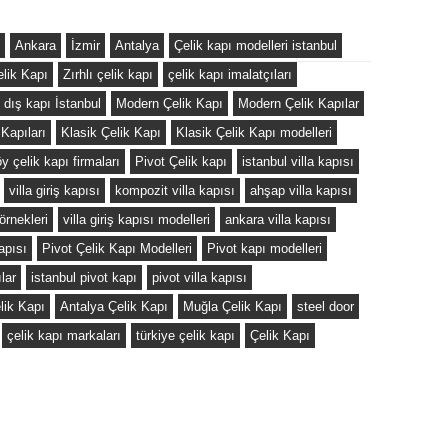
l
Ankara
İzmir
Antalya
Çelik kapı modelleri istanbul
elik Kapı
Zırhlı çelik kapı
çelik kapı imalatçıları
 dış kapı İstanbul
Modern Çelik Kapı
Modern Çelik Kapılar
 Kapıları
Klasik Çelik Kapı
Klasik Çelik Kapı modelleri
y çelik kapı firmaları
Pivot Çelik kapı
istanbul villa kapısı
villa giriş kapısı
kompozit villa kapısı
ahşap villa kapısı
örnekleri
villa giriş kapısı modelleri
ankara villa kapısı
apısı
Pivot Çelik Kapı Modelleri
Pivot kapı modelleri
lar
istanbul pivot kapı
pivot villa kapısı
lik Kapı
Antalya Çelik Kapı
Muğla Çelik Kapı
steel door
çelik kapı markaları
türkiye çelik kapı
Çelik Kapı