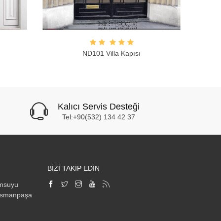
ND101 Villa Kapısı
Kalıcı Servis Desteği
Tel:+90(532) 134 42 37
BİZİ TAKİP EDİN
imsuyu
osmanpaşa