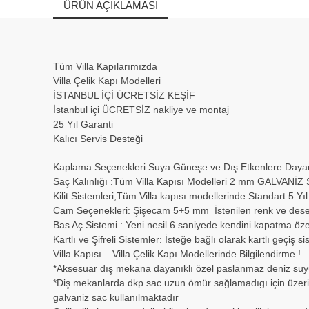
ÜRÜN AÇIKLAMASI
Tüm Villa Kapılarımızda
Villa Çelik Kapı Modelleri
İSTANBUL İÇİ ÜCRETSİZ KEŞİF
İstanbul içi ÜCRETSİZ nakliye ve montaj
25 Yıl Garanti
Kalıcı Servis Desteği
Kaplama Seçenekleri:Suya Güneşe ve Dış Etkenlere Daya
Saç Kalınlığı :Tüm Villa Kapısı Modelleri 2 mm GALVANİZ
Kilit Sistemleri;Tüm Villa kapısı modellerinde Standart 5 Yıl
Cam Seçenekleri: Şişecam 5+5 mm İstenilen renk ve desen
Bas Aç Sistemi : Yeni nesil 6 saniyede kendini kapatma özelli
Kartlı ve Şifreli Sistemler: İsteğe bağlı olarak kartlı geçiş
Villa Kapısı – Villa Çelik Kapı Modellerinde Bilgilendirme !
*Aksesuar dış mekana dayanıklı özel paslanmaz deniz suy
*Diş mekanlarda dkp sac uzun ömür sağlamadıgı için üzeri
galvaniz sac kullanılmaktadır