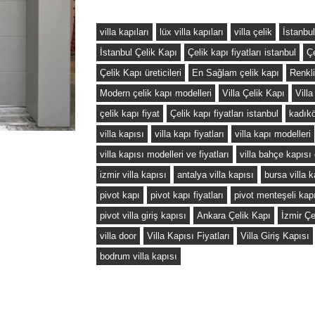
villa kapıları
lüx villa kapıları
villa çelik
İstanbu
İstanbul Çelik Kapı
Çelik kapı fiyatları istanbul
Ç
Çelik Kapı üreticileri
En Sağlam çelik kapı
Renkli
Modern çelik kapı modelleri
Villa Çelik Kapı
Villa
çelik kapı fiyat
Çelik kapı fiyatları istanbul
kadıkö
villa kapısı
villa kapı fiyatları
villa kapı modelleri
villa kapısı modelleri ve fiyatları
villa bahçe kapısı 
izmir villa kapısı
antalya villa kapısı
bursa villa k
pivot kapı
pivot kapı fiyatları
pivot menteşeli kapı
pivot villa giriş kapısı
Ankara Çelik Kapı
İzmir Çe
villa door
Villa Kapısı Fiyatları
Villa Giriş Kapısı
bodrum villa kapısı