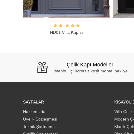
ND01 Villa Kapısı
Çelik Kapı Modelleri
İstanbul içi ücretsiz keşif montaj nakliye
SAYFALAR
KISAYOL 
Hakkımızda
Villa Çelik
Üyelik Sözleşmesi
Modern Çe
Teknik Şartname
Klasik Çel