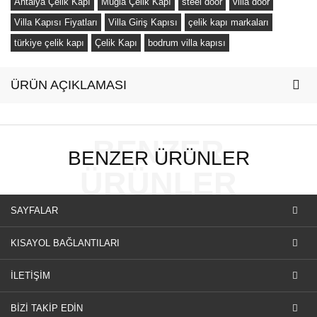
Antalya Çelik Kapı
Muğla Çelik Kapı
steel door
villa door
Villa Kapısı Fiyatları
Villa Giriş Kapısı
çelik kapı markaları
türkiye çelik kapı
Çelik Kapı
bodrum villa kapısı
ÜRÜN AÇIKLAMASI
BENZER
BENZER ÜRÜNLER
ÜRÜNLER
SAYFALAR
KISAYOL BAĞLANTILARI
İLETİŞİM
BİZİ TAKİP EDİN