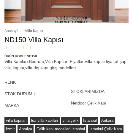
Anasayfa
Villa Kapısı
ND150 Villa Kapısı
ÜRÜN KODU: ND150
Villa Kapıları Bodrum,Villa Kapıları Fiyatlar,Villa kapısı fiyat,ahşap
villa kapısı,villa dış kapı giriş modelleri
RENK
STOKLARIMIZDA
STOK DURUMU
Netdoor Çelik Kapı
MARKA
villa kapıları
lüx villa kapıları
villa çelik
İstanbul
Ankara
İzmir
Antalya
Çelik kapı modelleri istanbul
İstanbul Çelik Kapı