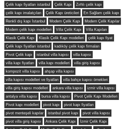
Çelik kapı fiyatları istanbul
Çelik Kapı
Zırhlı çelik kapı
çelik kapı imalatçıları
Çelik Kapı üreticileri
En Sağlam çelik kapı
Renkli dış kapı İstanbul
Modern Çelik Kapı
Modern Çelik Kapılar
Modern çelik kapı modelleri
Villa Çelik Kapı
Villa Kapıları
Klasik Çelik Kapı
Klasik Çelik Kapı modelleri
çelik kapı fiyat
Çelik kapı fiyatları istanbul
kadıköy çelik kapı firmaları
Pivot Çelik kapı
istanbul villa kapısı
villa kapısı
villa kapı fiyatları
villa kapı modelleri
villa giriş kapısı
kompozit villa kapısı
ahşap villa kapısı
villa kapısı modelleri ve fiyatları
villa bahçe kapısı örnekleri
villa giriş kapısı modelleri
ankara villa kapısı
izmir villa kapısı
antalya villa kapısı
bursa villa kapısı
Pivot Çelik Kapı Modelleri
Pivot kapı modelleri
pivot kapı
pivot kapı fiyatları
pivot menteşeli kapılar
istanbul pivot kapı
pivot villa kapısı
pivot villa giriş kapısı
Ankara Çelik Kapı
İzmir Çelik Kapı