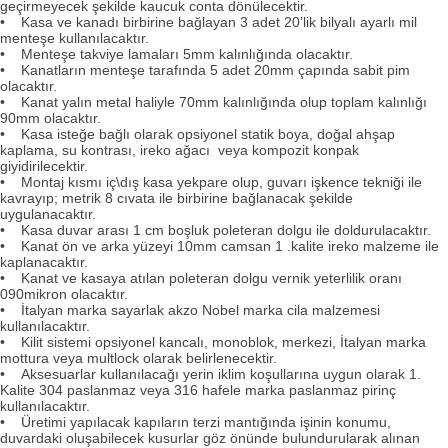
geçirmeyecek şekilde kaucuk conta dönülecektir.
• Kasa ve kanadı birbirine bağlayan 3 adet 20’lik bilyalı ayarlı mil
menteşe kullanılacaktır.
• Menteşe takviye lamaları 5mm kalınlığında olacaktır.
• Kanatların menteşe tarafında 5 adet 20mm çapında sabit pim
olacaktır.
• Kanat yalın metal haliyle 70mm kalınlığında olup toplam kalınlığı
90mm olacaktır.
• Kasa isteğe bağlı olarak opsiyonel statik boya, doğal ahşap
kaplama, su kontrası, ireko ağacı veya kompozit konpak
giyidirilecektir.
• Montaj kısmı iç\dış kasa yekpare olup, guvarı işkence tekniği ile
kavrayıp; metrik 8 cıvata ile birbirine bağlanacak şekilde
uygulanacaktır.
• Kasa duvar arası 1 cm boşluk poleteran dolgu ile doldurulacaktır.
• Kanat ön ve arka yüzeyi 10mm camsan 1 .kalite ireko malzeme ile
kaplanacaktır.
• Kanat ve kasaya atılan poleteran dolgu vernik yeterlilik oranı
090mikron olacaktır.
• İtalyan marka sayarlak akzo Nobel marka cila malzemesi
kullanılacaktır.
• Kilit sistemi opsiyonel kancalı, monoblok, merkezi, İtalyan marka
mottura veya multlock olarak belirlenecektir.
• Aksesuarlar kullanılacağı yerin iklim koşullarına uygun olarak 1.
Kalite 304 paslanmaz veya 316 hafele marka paslanmaz pirinç
kullanılacaktır.
• Üretimi yapılacak kapıların terzi mantığında işinin konumu,
duvardaki oluşabilecek kusurlar göz önünde bulundurularak alınan