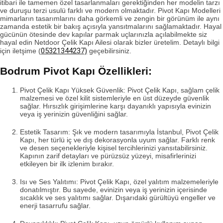
itibari ile tamemen özel tasarlanmaları gerektiğinden her modelin tarzı
ve duruşu terzi usulü farklı ve modern olmaktadır. Pivot Kapı Modelleri
mimarların tasarımlarını daha görkemli ve zengin bir görünüm ile aynı
zamanda estetik bir bakış açısıyla yansıtmalarını sağlamaktadır. Hayal
gücünün ötesinde dev kapılar parmak uçlarınızla açılabilmekte siz
hayal edin Netdoor Çelik Kapı Ailesi olarak bizler üretelim. Detaylı bilgi
05321344237)
için iletşime (
geçebilirsiniz.
Bodrum Pivot Kapı Özellikleri:
Pivot Çelik Kapı Yüksek Güvenlik: Pivot Çelik Kapı, sağlam çelik
malzemesi ve özel kilit sistemleriyle en üst düzeyde güvenlik
sağlar. Hırsızlık girişimlerine karşı dayanıklı yapısıyla evinizin
veya iş yerinizin güvenliğini sağlar.
Estetik Tasarım: Şık ve modern tasarımıyla İstanbul,
Pivot Çelik
Kapı
, her türlü iç ve dış dekorasyonla uyum sağlar. Farklı renk
ve desen seçenekleriyle kişisel tercihlerinizi yansıtabilirsiniz.
Kapının zarif detayları ve pürüzsüz yüzeyi, misafirlerinizi
etkileyen bir ilk izlenim bırakır.
Isı ve Ses Yalıtımı: Pivot Çelik Kapı, özel yalıtım malzemeleriyle
donatılmıştır. Bu sayede, evinizin veya iş yerinizin içerisinde
sıcaklık ve ses yalıtımı sağlar. Dışarıdaki gürültüyü engeller ve
enerji tasarrufu sağlar.