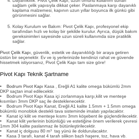
Dayanıklılık: Pivot Çelik Kapı, uzun ömürlü kullanım sunan
sağlam çelik yapısıyla dikkat çeker. Paslanmaya karşı dayanıklı
kaplama malzemesi, kapının uzun yıllar boyunca ilk günkü gibi
görünmesini sağlar.
Kolay Kurulum ve Bakım: Pivot Çelik Kapı, profesyonel ekip
tarafından hızlı ve kolay bir şekilde kurulur. Ayrıca, düşük bakım
gereksinimleri sayesinde uzun süreli kullanımda size pratiklik
sağlar.
Pivot Çelik Kapı
, güvenlik, estetik ve dayanıklılığı bir araya getiren
üstün bir seçenektir. Ev ve iş yerlerinizde kendinizi rahat ve güvende
hissetmek istiyorsanız, Pivot Çelik Kapı tam size göre!
Pivot Kapı Teknik Şartname
•
Bodrum Pivot Kapı
Kasa , Ereğli A1 kalite omega bükümlü 2mm
DKP saçtan imal edilecektir.
•
Bodrum Pivot Kapı
Kasa içi zorlanmaya karşı,kilit ve menteşe
kısımları 3mm DKP saç ile desteklenecektir.
• Bodrum Pivot Kapı Kanat, Ereğli A1 kalite 1.5mm + 1.5mm omega
bükümlü monoblok destekli tava sisteminde imalatı yapılacaktır.
• Kanat içi kilit ve menteşe kısmı 3mm köşebent ile güçlendirilecektir.
• Kanat kilit yerlerinin bütünlüğü ve estetiğine önem verilerek çevresi
1mm 304 kalite paslanmaz ile bütünleştirilecektir.
• Kanat iç dolgusu 80 m³ taş yünü ile doldurulacaktır.
• Kasa 3 tarafı, kanat 4 tarafı silikon bazlı haşere, toz, hava vb.