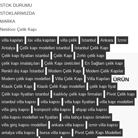
STOK DURUMU
STOKLARIMIZDA
MARKA
Netdoor Çelik Kapı
villa kapıları
lüx villa kapıları
villa çelik
İstanbul
Ankara
İzmir
Antalya
Çelik kapı modelleri istanbul
İstanbul Çelik Kapı
Çelik kapı fiyatları istanbul
Çelik Kapı
Zırhlı çelik kapı
çelik kapı imalatçıları
Çelik Kapı üreticileri
En Sağlam çelik kapı
Renkli dış kapı İstanbul
Modern Çelik Kapı
Modern Çelik Kapılar
Modern çelik kapı modelleri
Villa Çelik Kapı
Villa Kapıları
ÜRÜN
Klasik Çelik Kapı
Klasik Çelik Kapı modelleri
çelik kapı fiyat
Çelik kapı fiyatları istanbul
kadıköy çelik kapı firmaları
Pivot Çelik kapı
istanbul villa kapısı
villa kapısı
villa kapı fiyatları
villa kapı modelleri
villa giriş kapısı
kompozit villa kapısı
ahşap villa kapısı
villa kapısı modelleri ve fiyatları
villa bahçe kapısı örnekleri
villa giriş kapısı modelleri
ankara villa kapısı
izmir villa kapısı
antalya villa kapısı
bursa villa kapısı
Pivot Çelik Kapı Modelleri