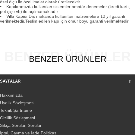
özel ölçü ile özel imalat olarak üretilecektir.
• Kapılarımızda kullanılan sistemler amatör denemeler (kredi kartı,
pet şişe vb) ile açılmamaktadır.
•
Villa Kapısı
Dış mekanda kullanılan malzemelere 10 yıl garanti
verilmektedir.Teslim edilen kapı için ömür boyu garanti verilmektedir.
BENZER ÜRÜNLER
BENZER ÜRÜNLER
SAYFALAR
Hakkımızda
Üyelik Sözleşmesi
Teknik Şartname
Gizlilik Sözleşmesi
Sıkça Sorulan Sorular
İptal, Cayma ve İade Politikası