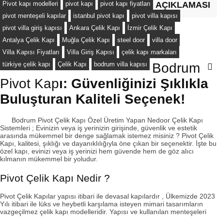
Pivot kapı modelleri
pivot kapı
pivot kapı fiyatları
AÇIKLAMASI
pivot menteşeli kapılar
istanbul pivot kapı
pivot villa kapısı
pivot villa giriş kapısı
Ankara Çelik Kapı
İzmir Çelik Kapı
Antalya Çelik Kapı
Muğla Çelik Kapı
steel door
villa door
Villa Kapısı Fiyatları
Villa Giriş Kapısı
çelik kapı markaları
türkiye çelik kapı
Çelik Kapı
bodrum villa kapısı
Bodrum
Pivot Kap
ı: Güvenliğinizi Şıklıkla
Buluşturan Kaliteli Seçenek!
Bodrum Pivot Çelik Kapı
Özel Üretim Yapan Nedoor Çelik Kapı
Sistemleri ; Evinizin veya iş yerinizin girişinde, güvenlik ve estetik
arasında mükemmel bir denge sağlamak istemez misiniz ?
Pivot Çelik
Kapı
, kalitesi, şıklığı ve dayanıklılığıyla öne çıkan bir seçenektir. İşte bu
özel kapı, evinizi veya iş yerinizi hem güvende hem de göz alıcı
kılmanın mükemmel bir yoludur.
Pivot Çelik Kapı Nedir ?
Pivot Çelik Kapılar
yapısı itibari ile devasal kapılardır , Ülkemizde 2023
Yılı itibari ile lüks ve heybetli karşılama isteyen mimari tasarımların
vazgeçilmez çelik kapı modelleridir. Yapısı ve kullanılan menteşeleri