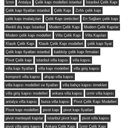
İzmir
Antalya
Çelik kapı modelleri istanbul
İstanbul Çelik Kapı
Çelik kapı fiyatları istanbul
Çelik Kapı
Zırhlı çelik kapı
çelik kapı imalatçıları
Çelik Kapı üreticileri
En Sağlam çelik kapı
Renkli dış kapı İstanbul
Modern Çelik Kapı
Modern Çelik Kapılar
Modern çelik kapı modelleri
Villa Çelik Kapı
Villa Kapıları
Klasik Çelik Kapı
Klasik Çelik Kapı modelleri
çelik kapı fiyat
Çelik kapı fiyatları istanbul
kadıköy çelik kapı firmaları
Pivot Çelik kapı
istanbul villa kapısı
villa kapısı
villa kapı fiyatları
villa kapı modelleri
villa giriş kapısı
kompozit villa kapısı
ahşap villa kapısı
villa kapısı modelleri ve fiyatları
villa bahçe kapısı örnekleri
villa giriş kapısı modelleri
ankara villa kapısı
izmir villa kapısı
antalya villa kapısı
bursa villa kapısı
Pivot Çelik Kapı Modelleri
Pivot kapı modelleri
pivot kapı
pivot kapı fiyatları
pivot menteşeli kapılar
istanbul pivot kapı
pivot villa kapısı
pivot villa giriş kapısı
Ankara Çelik Kapı
İzmir Çelik Kapı