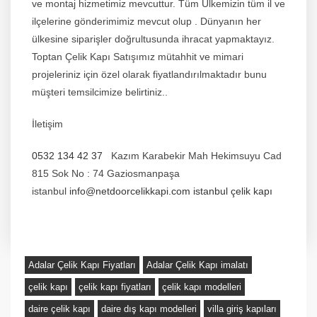
ve montaj hizmetimiz mevcuttur. Tüm Ülkemizin tüm il ve
ilçelerine gönderimimiz mevcut olup . Dünyanın her
ülkesine siparişler doğrultusunda ihracat yapmaktayız.
Toptan Çelik Kapı Satışımız mütahhit ve mimari
projeleriniz için özel olarak fiyatlandırılmaktadır bunu
müşteri temsilcimize belirtiniz..
İletişim
0532 134 42 37
Kazım Karabekir Mah Hekimsuyu Cad
815 Sok No : 74 Gaziosmanpaşa
istanbul
info@netdoorcelikkapi.com
istanbul çelik kapı
Adalar Çelik Kapı Fiyatları
Adalar Çelik Kapı imalatı
çelik kapı
çelik kapı fiyatları
çelik kapı modelleri
daire çelik kapı
daire dış kapı modelleri
villa giriş kapıları