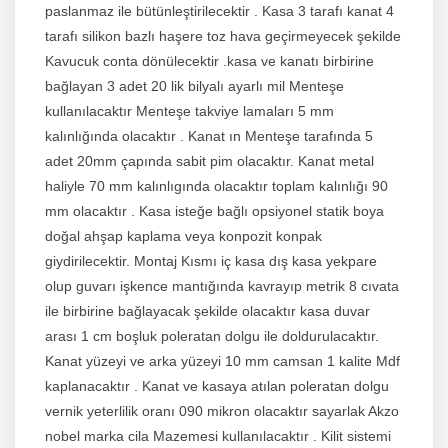
paslanmaz ile bütünleştirilecektir . Kasa 3 tarafı kanat 4
tarafı silikon bazlı haşere toz hava geçirmeyecek şekilde
Kavucuk conta dönülecektir .kasa ve kanatı birbirine
bağlayan 3 adet 20 lik bilyalı ayarlı mil Menteşe
kullanılacaktır Menteşe takviye lamaları 5 mm
kalınlığında olacaktır . Kanat ın Menteşe tarafında 5
adet 20mm çapında sabit pim olacaktır. Kanat metal
haliyle 70 mm kalınlıgında olacaktır toplam kalınlığı 90
mm olacaktır . Kasa isteğe bağlı opsiyonel statik boya
doğal ahşap kaplama veya konpozit konpak
giydirilecektir. Montaj Kısmı iç kasa dış kasa yekpare
olup guvarı işkence mantığında kavrayıp metrik 8 cıvata
ile birbirine bağlayacak şekilde olacaktır kasa duvar
arası 1 cm boşluk poleratan dolgu ile doldurulacaktır.
Kanat yüzeyi ve arka yüzeyi 10 mm camsan 1 kalite Mdf
kaplanacaktır . Kanat ve kasaya atılan poleratan dolgu
vernik yeterlilik oranı 090 mikron olacaktır sayarlak Akzo
nobel marka cila Mazemesi kullanılacaktır . Kilit sistemi